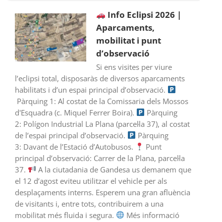
Info Eclipsi 2026 |
Aparcaments,
mobilitat i punt
d’observació
Si ens visites per viure
l’eclipsi total, disposaràs de diversos aparcaments
habilitats i d’un espai principal d’observació.
Pàrquing 1: Al costat de la Comissaria dels Mossos
d'Esquadra (c. Miquel Ferrer Boira).
Pàrquing
2: Polígon Industrial La Plana (parcel·la 37), al costat
de l’espai principal d’observació.
Pàrquing
3: Davant de l’Estació d’Autobusos.
Punt
principal d’observació: Carrer de la Plana, parcel·la
37.
A la ciutadania de Gandesa us demanem que
el 12 d’agost eviteu utilitzar el vehicle per als
desplaçaments interns. Esperem una gran afluència
de visitants i, entre tots, contribuirem a una
mobilitat més fluida i segura.
Més informació