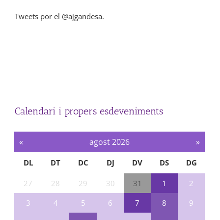
Tweets por el @ajgandesa.
Calendari i propers esdeveniments
«
agost 2026
»
DL
DT
DC
DJ
DV
DS
DG
27
28
29
30
31
1
2
3
4
5
6
7
8
9