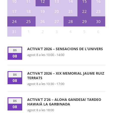
10
11
12
13
14
15
16
17
18
19
20
21
22
23
24
25
26
27
28
29
30
31
1
2
3
4
5
6
ACTIVA’T 2026 – SENSACIONS DE L’UNIVERS
DS
agost 8 a les 10:00
-
14:00
08
ACTIVA’T 2026 – XIX MEMORIAL JAUME RUIZ
DS
TERRATS
08
agost 8 a les 10:30
-
17:00
ACTIVA’T 2’26 – ALOHA GANDESA! TARDEO
DS
HAWAIÀ LA GARBINADA
08
agost 8 a les 18:00