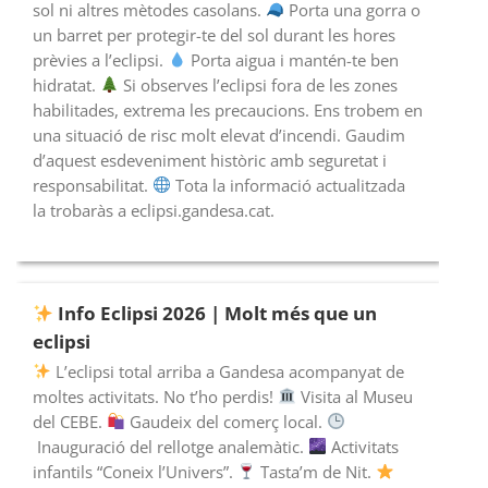
sol ni altres mètodes casolans.
Porta una gorra o
un barret per protegir-te del sol durant les hores
prèvies a l’eclipsi.
Porta aigua i mantén-te ben
hidratat.
Si observes l’eclipsi fora de les zones
habilitades, extrema les precaucions. Ens trobem en
una situació de risc molt elevat d’incendi. Gaudim
d’aquest esdeveniment històric amb seguretat i
responsabilitat.
Tota la informació actualitzada
la trobaràs a eclipsi.gandesa.cat.
Info Eclipsi 2026 | Molt més que un
eclipsi
L’eclipsi total arriba a Gandesa acompanyat de
moltes activitats. No t’ho perdis!
Visita al Museu
del CEBE.
Gaudeix del comerç local.
Inauguració del rellotge analemàtic.
Activitats
infantils “Coneix l’Univers”.
Tasta’m de Nit.