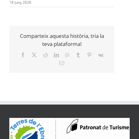
18 juny 2026
Comparteix aquesta història, tria la
teva plataforma!
Facebook
X
Reddit
LinkedIn
WhatsApp
Tumblr
Pinterest
Vk
Email: