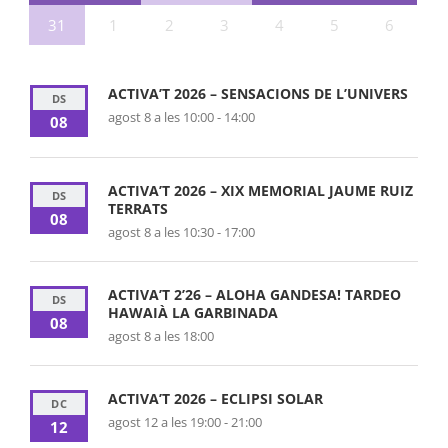
31
1
2
3
4
5
6
ACTIVA’T 2026 – SENSACIONS DE L’UNIVERS
DS
agost 8 a les 10:00
-
14:00
08
ACTIVA’T 2026 – XIX MEMORIAL JAUME RUIZ
DS
TERRATS
08
agost 8 a les 10:30
-
17:00
ACTIVA’T 2’26 – ALOHA GANDESA! TARDEO
DS
HAWAIÀ LA GARBINADA
08
agost 8 a les 18:00
ACTIVA’T 2026 – ECLIPSI SOLAR
DC
agost 12 a les 19:00
-
21:00
12