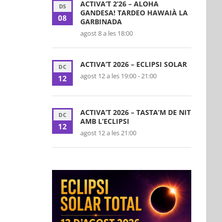
ACTIVA’T 2’26 – ALOHA
DS
GANDESA! TARDEO HAWAIÀ LA
08
GARBINADA
agost 8 a les 18:00
ACTIVA’T 2026 – ECLIPSI SOLAR
DC
agost 12 a les 19:00
-
21:00
12
ACTIVA’T 2026 – TASTA’M DE NIT
DC
AMB L’ECLIPSI
12
agost 12 a les 21:00