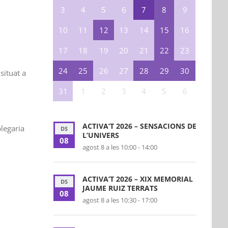
3
4
5
6
7
8
9
10
11
12
13
14
15
16
17
18
19
20
21
22
23
24
25
26
27
28
29
30
situat a
31
1
2
3
4
5
6
ACTIVA’T 2026 – SENSACIONS DE
plegaria
DS
L’UNIVERS
08
agost 8 a les 10:00
-
14:00
ACTIVA’T 2026 – XIX MEMORIAL
DS
JAUME RUIZ TERRATS
08
agost 8 a les 10:30
-
17:00