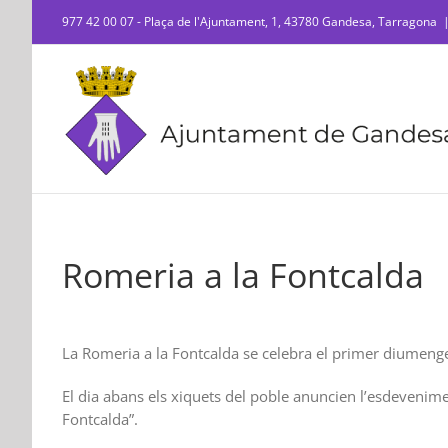
Skip
977 42 00 07 - Plaça de l'Ajuntament, 1, 43780 Gandesa, Tarragona
to
content
Romeria a la Fontcalda
La Romeria a la Fontcalda se celebra el primer diumeng
El dia abans els xiquets del poble anuncien l’esdevenimen
Fontcalda”.