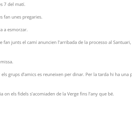
es 7 del matí.
es fan unes pregaries.
ara a esmorzar.
fan junts el camí anuncien l’arribada de la processo al Santuari, 
 missa.
y els grups d’amics es reuneixen per dinar. Per la tarda hi ha una 
sia on els fidels s’acomiaden de la Verge fins l’any que bé.