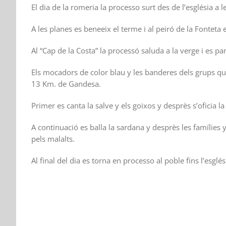
El dia de la romeria la processo surt des de l’església a l
A les planes es beneeix el terme i al peiró de la Fonteta 
Al “Cap de la Costa” la processó saluda a la verge i es p
Els mocadors de color blau y les banderes dels grups que 
13 Km. de Gandesa.
Primer es canta la salve y els goixos y desprès s’oficia la
A continuació es balla la sardana y desprès les famílies 
pels malalts.
Al final del dia es torna en processo al poble fins l’esglé