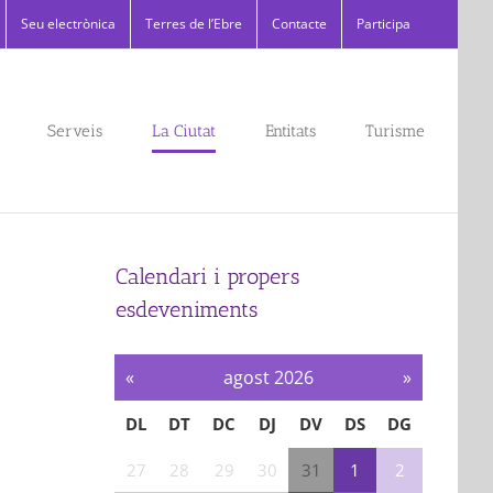
Seu electrònica
Terres de l’Ebre
Contacte
Participa
Serveis
La Ciutat
Entitats
Turisme
Calendari i propers
esdeveniments
«
agost 2026
»
DL
DT
DC
DJ
DV
DS
DG
27
28
29
30
31
1
2