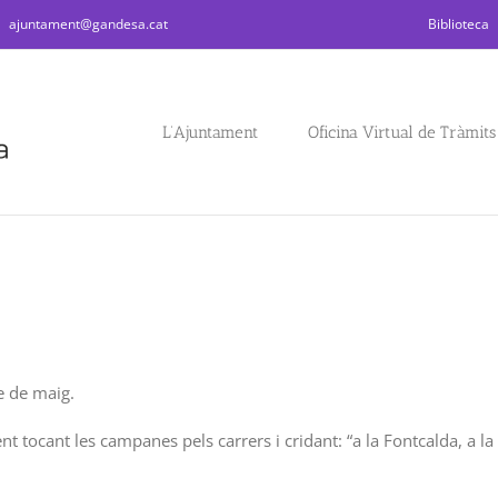
|
ajuntament@gandesa.cat
Biblioteca
L’Ajuntament
Oficina Virtual de Tràmits
e de maig.
t tocant les campanes pels carrers i cridant: “a la Fontcalda, a la