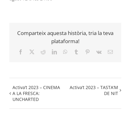
Comparteix aquesta història, tria la teva
plataforma!
Facebook
X
Reddit
LinkedIn
WhatsApp
Tumblr
Pinterest
Vk
Email:
Activa’t 2023 – CINEMA
Activa’t 2023 – TASTA’M
A LA FRESCA:
DE NIT
UNCHARTED