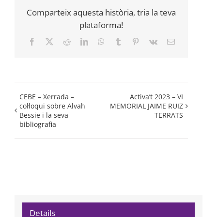
Comparteix aquesta història, tria la teva
plataforma!
Facebook
X
Reddit
LinkedIn
WhatsApp
Tumblr
Pinterest
Vk
Email:
CEBE – Xerrada –
Activa’t 2023 – VI
col·loqui sobre Alvah
MEMORIAL JAIME RUIZ
Bessie i la seva
TERRATS
bibliografia
Details