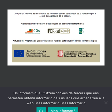
Us informem que utilitzem cookies de tercers que ens
Copyright 2023 Ajuntament de Gandesa | All Rights Reserved |
permeten obtenir informació dels usuaris que accedeixen a la
Política de Privacidad
web. Més informació. Més Informació
Facebook
X
Email:
Ebando
Ok
Més informació