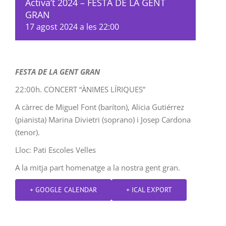
Activa’t 2024 – FESTA DE LA GENT
GRAN
17 agost 2024 a les 22:00
FESTA DE LA GENT GRAN
22:00h. CONCERT “ÀNIMES LÍRIQUES”
A càrrec de Miguel Font (baríton), Alicia Gutiérrez
(pianista) Marina Divietri (soprano) i Josep Cardona
(tenor).
Lloc: Pati Escoles Velles
A la mitja part homenatge a la nostra gent gran.
+ GOOGLE CALENDAR
+ ICAL EXPORT