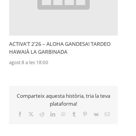
ACTIVA’T 2’26 – ALOHA GANDESA! TARDEO
HAWAIÀ LA GARBINADA
agost 8 a les 18:00
Comparteix aquesta història, tria la teva
plataforma!
Facebook
X
Reddit
LinkedIn
WhatsApp
Tumblr
Pinterest
Vk
Email: