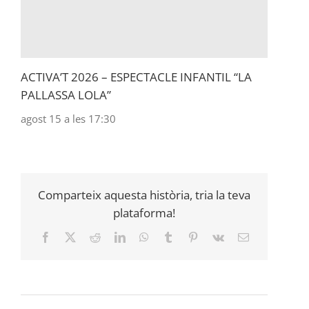
ACTIVA’T 2026 – ESPECTACLE INFANTIL “LA
PALLASSA LOLA”
agost 15 a les 17:30
Comparteix aquesta història, tria la teva
plataforma!
Facebook
X
Reddit
LinkedIn
WhatsApp
Tumblr
Pinterest
Vk
Email: