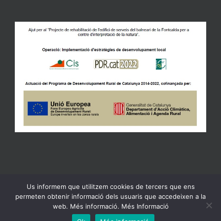
Us informem que utilitzem cookies de tercers que ens
Copyright 2023 Ajuntament de Gandesa | All Rights Reserved |
permeten obtenir informació dels usuaris que accedeixen a la
Política de Privacidad
web. Més informació. Més Informació
Facebook
X
Email:
Ebando