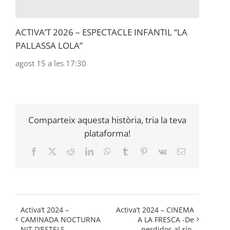
ACTIVA’T 2026 – ESPECTACLE INFANTIL “LA
PALLASSA LOLA”
agost 15 a les 17:30
Comparteix aquesta història, tria la teva
plataforma!
Facebook
X
Reddit
LinkedIn
WhatsApp
Tumblr
Pinterest
Vk
Email:
Activa’t 2024 –
Activa’t 2024 – CINEMA
CAMINADA NOCTURNA
A LA FRESCA -De
NIT D’ESTELS
perdidos al río-