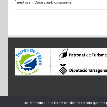
gent gran: Dinars amb companyia
Us informem que utilitzem cookies de tercers que ens 