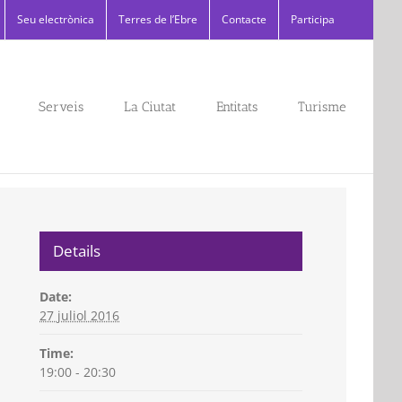
Seu electrònica
Terres de l’Ebre
Contacte
Participa
Serveis
La Ciutat
Entitats
Turisme
Details
Date:
27 juliol 2016
Time:
19:00 - 20:30