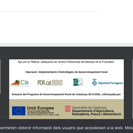
permeten obtenir informació dels usuaris que accedeixen a la web. Més