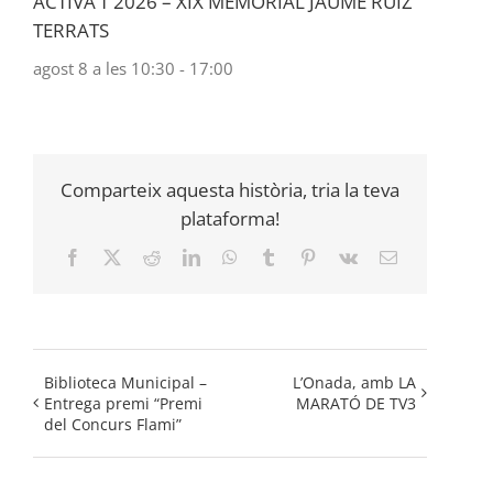
ACTIVA’T 2026 – XIX MEMORIAL JAUME RUIZ
TERRATS
agost 8 a les 10:30
-
17:00
Comparteix aquesta història, tria la teva
plataforma!
Facebook
X
Reddit
LinkedIn
WhatsApp
Tumblr
Pinterest
Vk
Email:
Biblioteca Municipal –
L’Onada, amb LA
Entrega premi “Premi
MARATÓ DE TV3
del Concurs Flami”