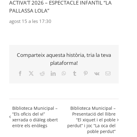
ACTIVA’T 2026 – ESPECTACLE INFANTIL “LA
PALLASSA LOLA”
agost 15 a les 17:30
Comparteix aquesta història, tria la teva
plataforma!
Facebook
X
Reddit
LinkedIn
WhatsApp
Tumblr
Pinterest
Vk
Email:
Biblioteca Municipal –
Biblioteca Municipal –
“Els oficis del vi”
Presentació del llibre
xerrada o diàleg obert
“El xiquet i el poble
entre els enòlegs
perdut” i joc “La oca del
poble perdut”