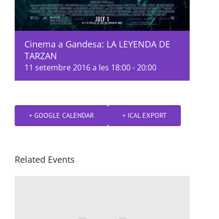
Cinema a Gandesa: LA LEYENDA DE
TARZAN
11 setembre 2016 a les 18:00
-
20:00
+ GOOGLE CALENDAR
+ ICAL EXPORT
Related Events