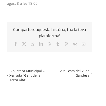
agost 8 a les 18:00
Comparteix aquesta història, tria la teva
plataforma!
Facebook
X
Reddit
LinkedIn
WhatsApp
Tumblr
Pinterest
Vk
Email:
Biblioteca Municipal –
29a Festa del Vi de
Xerrada “Gent de la
Gandesa
Terra Alta”