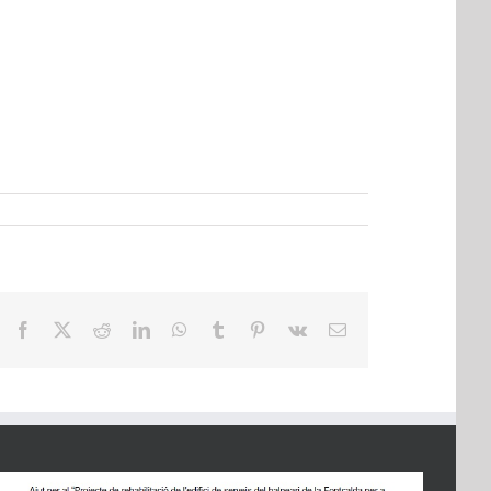
Facebook
X
Reddit
LinkedIn
WhatsApp
Tumblr
Pinterest
Vk
Email: