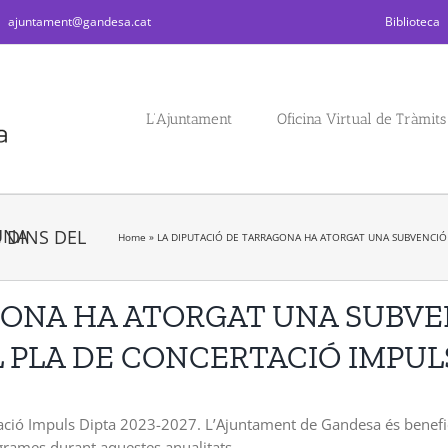
|
ajuntament@gandesa.cat
Biblioteca
L’Ajuntament
Oficina Virtual de Tràmits
Home
»
LA DIPUTACIÓ DE TARRAGONA HA ATORGAT UNA SUBVENCIÓ P
GONA HA ATORGAT UNA SUBVEN
L PLA DE CONCERTACIÓ IMPUL
ció Impuls Dipta 2023-2027. L’Ajuntament de Gandesa és beneficia
grames durant aquestes anualitats.