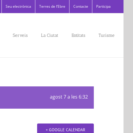
Seu electrònica
Terres de l’Ebre
Contacte
Participa
Serveis
La Ciutat
Entitats
Turisme
agost 7 a les 6:32
+ GOOGLE CALENDAR