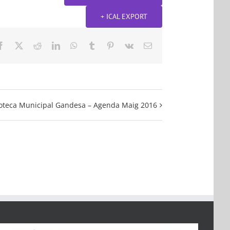
+ ICAL EXPORT
Facebook
X
Reddit
LinkedIn
WhatsApp
Tumblr
Pinterest
Vk
Email:
lioteca Municipal Gandesa – Agenda Maig 2016