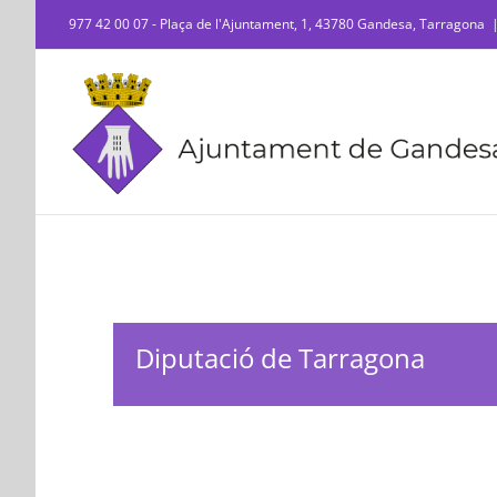
Skip
977 42 00 07 - Plaça de l'Ajuntament, 1, 43780 Gandesa, Tarragona
to
content
Diputació de Tarragona