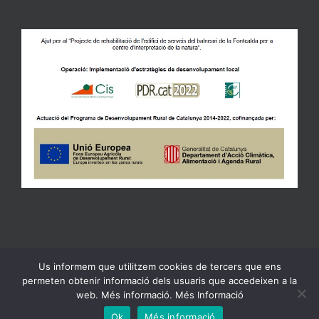
Us informem que utilitzem cookies de tercers que ens
Copyright 2023 Ajuntament de Gandesa | All Rights Reserved |
permeten obtenir informació dels usuaris que accedeixen a la
Política de Privacidad
web. Més informació. Més Informació
Facebook
X
Email:
Ebando
Ok
Més informació