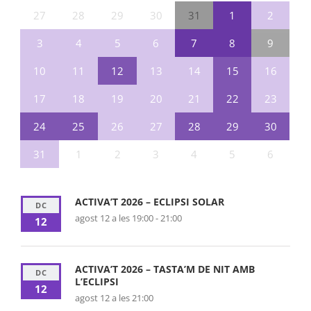
27
28
29
30
31
1
2
3
4
5
6
7
8
9
10
11
12
13
14
15
16
17
18
19
20
21
22
23
24
25
26
27
28
29
30
31
1
2
3
4
5
6
ACTIVA’T 2026 – ECLIPSI SOLAR
DC
agost 12 a les 19:00
-
21:00
12
ACTIVA’T 2026 – TASTA’M DE NIT AMB
DC
L’ECLIPSI
12
agost 12 a les 21:00