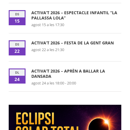
ACTIVA’T 2026 – ESPECTACLE INFANTIL “LA
DS
PALLASSA LOLA”
15
agost 15 a les 17:30
ACTIVA’T 2026 – FESTA DE LA GENT GRAN
DS
agost 22 a les 21:30
22
ACTIVA’T 2026 – APRÈN A BALLAR LA
DL
DANSADA
24
agost 24 a les 18:00
-
20:00